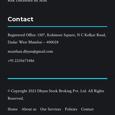
Risk Disclosure By SEBI
Contact
Registered Office: 1307, Kohinoor Square, N C Kelkar Road,
Dadar West Mumbai – 400028
manthan.dhyan@gmail.com
+91 2235671486
© Copyright 2023 Dhyan Stock Broking Pvt. Ltd. All Rights
Reserved.
Home
About us
Our Services
Policies
Contact